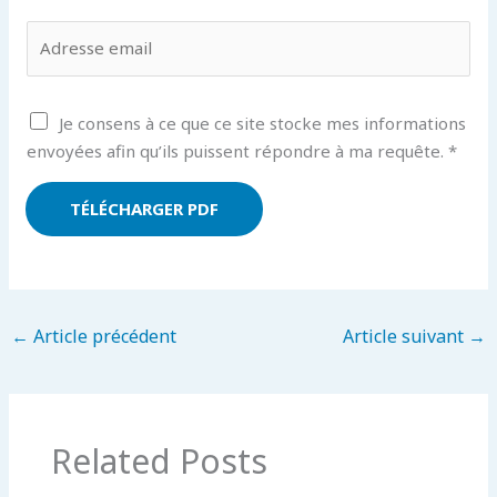
m
A
e
E
c
*
m
c
a
o
i
A
Je consens à ce que ce site stocke mes informations
r
l
c
envoyées afin qu’ils puissent répondre à ma requête.
*
d
*
c
E
o
TÉLÉCHARGER PDF
m
r
a
d
i
R
l
G
*
←
Article précédent
Article suivant
→
P
D
*
Related Posts