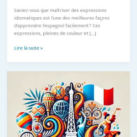
Saviez-vous que maîtriser des expressions
idiomatiques est l’une des meilleures façons
d’apprendre l’espagnol facilement ? Ces
expressions, pleines de couleur et […]
10
Lire la suite »
Expressions
espagnoles
que
tout
francophone
devrait
connaître