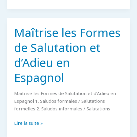
des
“faux
amis”
en
Maîtrise les Formes
espagnol
et
de Salutation et
leurs
Solutions
d’Adieu en
Espagnol
Maîtrise les Formes de Salutation et d’Adieu en
Espagnol 1. Saludos formales / Salutations
formelles 2. Saludos informales / Salutations
Maîtrise
Lire la suite »
les